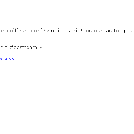
mon coiffeur adoré
Symbio’s tahiti
! Toujours au top po
ahiti #bestteam »
ook <3