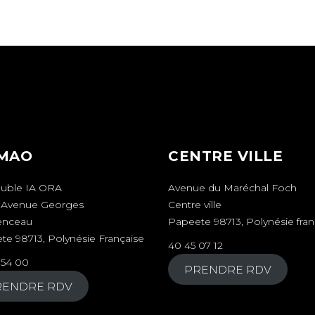
MAO
CENTRE VILLE
uble IA ORA
Avenue du Maréchal Foch
s Avenue Georges
Centre ville
enceau
Papeete 98713, Polynésie fran
te 98713, Polynésie Française
40 45 07 12
 54 00
PRENDRE RDV
RENDRE RDV