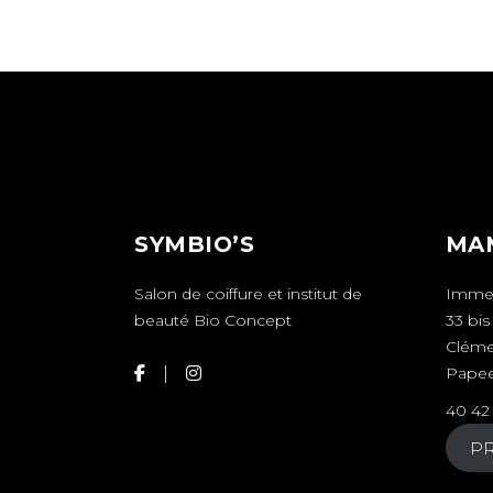
SYMBIO’S
MA
Salon de coiffure et institut de
Imme
beauté Bio Concept
33 bi
Clém
Papee
40 42
P